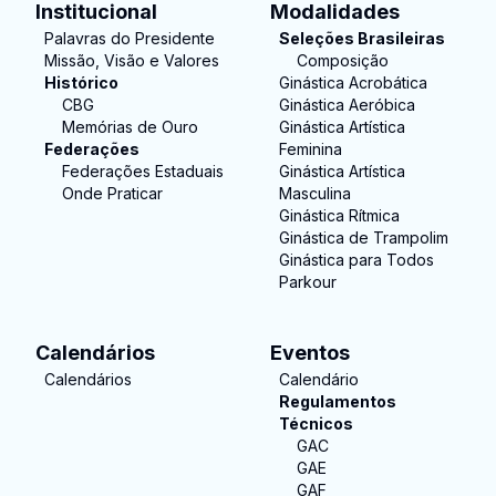
Institucional
Modalidades
Palavras do Presidente
Seleções Brasileiras
Missão, Visão e Valores
Composição
Histórico
Ginástica Acrobática
CBG
Ginástica Aeróbica
Memórias de Ouro
Ginástica Artística
Federações
Feminina
Federações Estaduais
Ginástica Artística
Onde Praticar
Masculina
Ginástica Rítmica
Ginástica de Trampolim
Ginástica para Todos
Parkour
Calendários
Eventos
Calendários
Calendário
Regulamentos
Técnicos
GAC
GAE
GAF