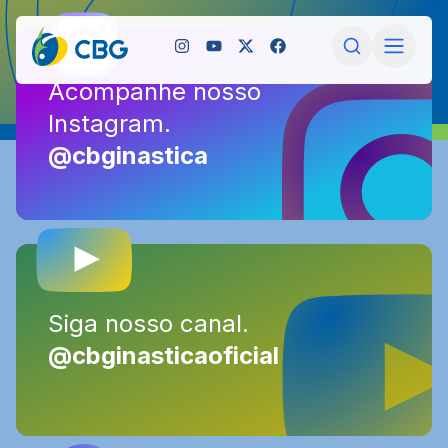
Acompanhe nosso
Acompanhe nosso
Instagram.
Instagram.
@cbginastica
@cbginastica
Siga nosso canal.
Siga nosso canal.
@cbginasticaoficial
@cbginasticaoficial