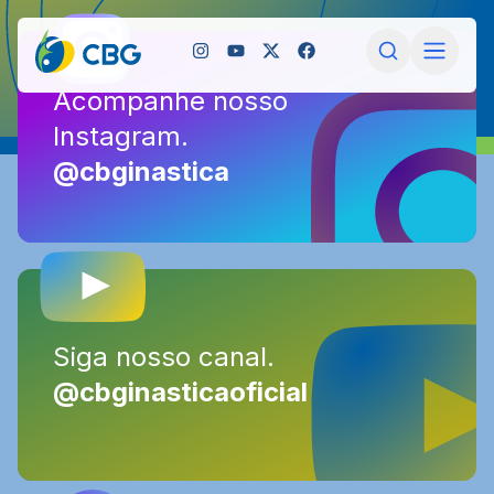
Acompanhe nosso
Acompanhe nosso
Instagram.
Instagram.
@cbginastica
@cbginastica
Siga nosso canal.
Siga nosso canal.
@cbginasticaoficial
@cbginasticaoficial