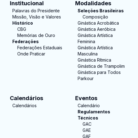
Institucional
Modalidades
Palavras do Presidente
Seleções Brasileiras
Missão, Visão e Valores
Composição
Histórico
Ginástica Acrobática
CBG
Ginástica Aeróbica
Memórias de Ouro
Ginástica Artística
Federações
Feminina
Federações Estaduais
Ginástica Artística
Onde Praticar
Masculina
Ginástica Rítmica
Ginástica de Trampolim
Ginástica para Todos
Parkour
Calendários
Eventos
Calendários
Calendário
Regulamentos
Técnicos
GAC
GAE
GAF