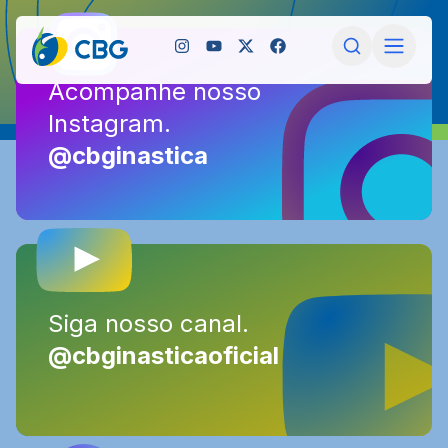
Acompanhe nosso
Acompanhe nosso
Instagram.
Instagram.
@cbginastica
@cbginastica
Siga nosso canal.
Siga nosso canal.
@cbginasticaoficial
@cbginasticaoficial