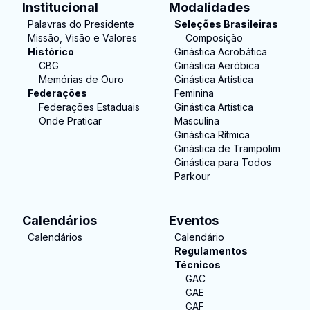
Institucional
Modalidades
Palavras do Presidente
Seleções Brasileiras
Missão, Visão e Valores
Composição
Histórico
Ginástica Acrobática
CBG
Ginástica Aeróbica
Memórias de Ouro
Ginástica Artística
Federações
Feminina
Federações Estaduais
Ginástica Artística
Onde Praticar
Masculina
Ginástica Rítmica
Ginástica de Trampolim
Ginástica para Todos
Parkour
Calendários
Eventos
Calendários
Calendário
Regulamentos
Técnicos
GAC
GAE
GAF