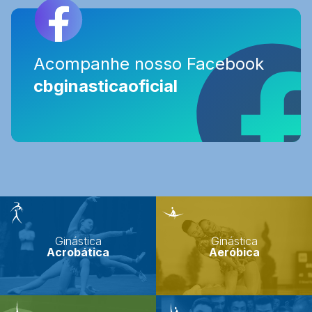
Acompanhe nosso Facebook
Acompanhe nosso Facebook
cbginasticaoficial
cbginasticaoficial
Ginástica
Ginástica
Acrobática
Aeróbica