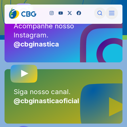
Acompanhe nosso
Acompanhe nosso
Instagram.
Instagram.
@cbginastica
@cbginastica
Siga nosso canal.
Siga nosso canal.
@cbginasticaoficial
@cbginasticaoficial