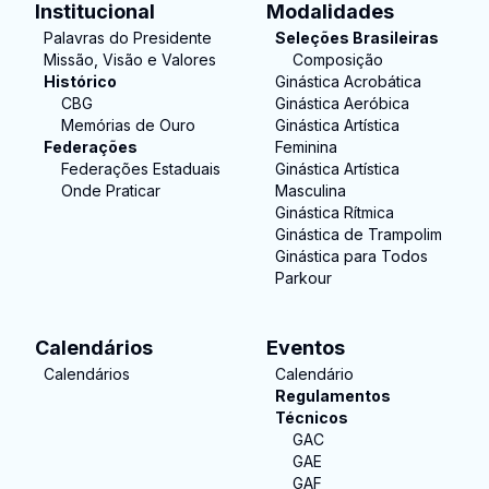
Institucional
Modalidades
Palavras do Presidente
Seleções Brasileiras
Missão, Visão e Valores
Composição
Histórico
Ginástica Acrobática
CBG
Ginástica Aeróbica
Memórias de Ouro
Ginástica Artística
Federações
Feminina
Federações Estaduais
Ginástica Artística
Onde Praticar
Masculina
Ginástica Rítmica
Ginástica de Trampolim
Ginástica para Todos
Parkour
Calendários
Eventos
Calendários
Calendário
Regulamentos
Técnicos
GAC
GAE
GAF