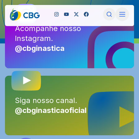
Acompanhe nosso
Acompanhe nosso
Instagram.
Instagram.
@cbginastica
@cbginastica
Siga nosso canal.
Siga nosso canal.
@cbginasticaoficial
@cbginasticaoficial