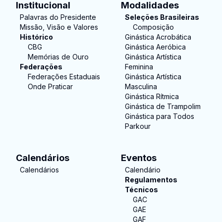
Institucional
Modalidades
Palavras do Presidente
Seleções Brasileiras
Missão, Visão e Valores
Composição
Histórico
Ginástica Acrobática
CBG
Ginástica Aeróbica
Memórias de Ouro
Ginástica Artística
Federações
Feminina
Federações Estaduais
Ginástica Artística
Onde Praticar
Masculina
Ginástica Rítmica
Ginástica de Trampolim
Ginástica para Todos
Parkour
Calendários
Eventos
Calendários
Calendário
Regulamentos
Técnicos
GAC
GAE
GAF