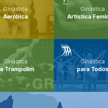
Ginástica
Ginástica
Aeróbica
Artística Femi
Ginástica
Ginástica
e Trampolim
para Todo