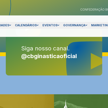
CONFEDERAÇÃO BR
DADES
CALENDÁRIOS
EVENTOS
GOVERNANÇA
MARKETI
Siga nosso canal.
Siga nosso canal.
@cbginasticaoficial
@cbginasticaoficial