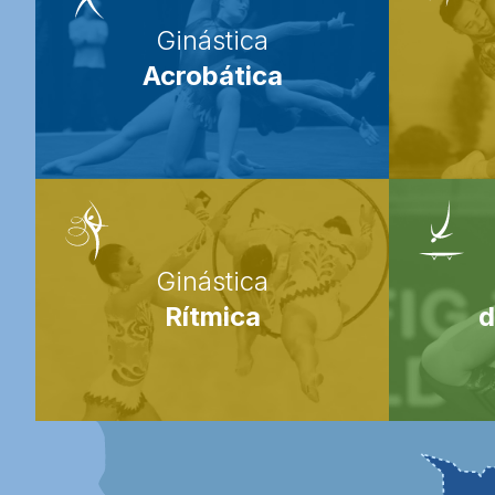
Ginástica
Acrobática
Ginástica
Rítmica
d